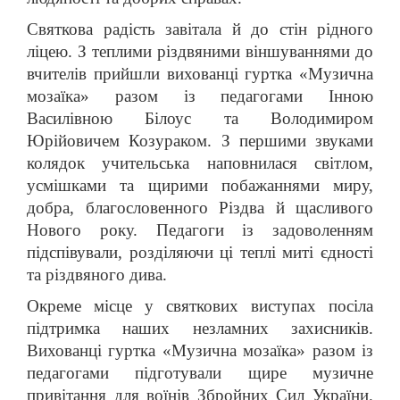
Святкова радість завітала й до стін рідного
ліцею. З теплими різдвяними віншуваннями до
вчителів прийшли вихованці гуртка «Музична
мозаїка» разом із педагогами Інною
Василівною Білоус та Володимиром
Юрійовичем Козураком. З першими звуками
колядок учительська наповнилася світлом,
усмішками та щирими побажаннями миру,
добра, благословенного Різдва й щасливого
Нового року. Педагоги із задоволенням
підспівували, розділяючи ці теплі миті єдності
та різдвяного дива.
Окреме місце у святкових виступах посіла
підтримка наших незламних захисників.
Вихованці гуртка «Музична мозаїка» разом із
педагогами підготували щире музичне
привітання для воїнів Збройних Сил України.