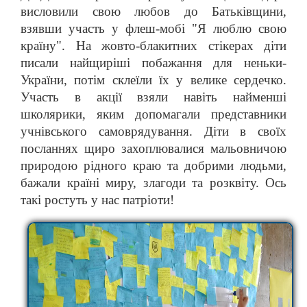
висловили свою любов до Батьківщини,
взявши участь у флеш-мобі "Я люблю свою
країну". На жовто-блакитних стікерах діти
писали найщиріші побажання для неньки-
України, потім склеїли їх у велике сердечко.
Участь в акції взяли навіть найменші
школярики, яким допомагали представники
учнівського самоврядування. Діти в своїх
посланнях щиро захоплювалися мальовничою
природою рідного краю та добрими людьми,
бажали країні миру, злагоди та розквіту. Ось
такі ростуть у нас патріоти!