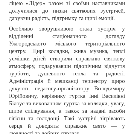
ліцею «Лідер» разом зі своїми наставниками
долучилися до низки святкових зустрічей,
даруючи радість, підтримку та щирі емоції.
Особливо зворушливою стала зустріч у
відділенні стаціонарного догляду
Ужгородського міського територіального
центру. Щирі колядки, жива музика, теплі
усмішки дітей створили справжню святкову
атмосферу, подарувавши підопічним відчуття
турботи, душевного тепла та радості.
Адміністрація й мешканці терцентру щиро
дякують педагогу-організатору Володимиру
Юрійовичу, керівнику гуртка Інні Василівні
Білоус та вихованцям гуртка за колядки, увагу,
щире спілкування, а також за надані засоби
гігієни та солодощі. Такі зустрічі зігрівають
серця й доводять: справжнє свято — у
людяності та добрих справах.