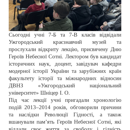
Сьогодні учні 7-Б та 7-В класів відвідали
Ужгородський краєзнавчий музей та
прослухали відкриту лекцію, присвячену Дню
Героїв Небесної Сотні. Лектором був кандидат
історичних наук, доцент, завідувач кафедри
модерної історії України та зарубіжних країн
факультету історії та міжнародних відносин
ДВНЗ «Ужгородський національний
університет» Шніцер І. О.
Під час лекції учні пригадали хронологію
подій 2013–2014 років, обговорили причини
та наслідки Революції Гідності, а також
вшанували пам’ять Героїв Небесної Сотні, які
віддали своє життя за свободу і гідність