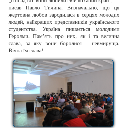
„Понад все вони любили свій коханий край”, —
писав Павло Тичина. Визначально, що ця
жертовна любов зародилася в серцях молодих
людей, найкращих представників українського
студентства. Україна пишається молодими
Героями. Пам’ять про них, як і та велична
слава, за яку вони боролися – невмируща.
Вічна їм слава!