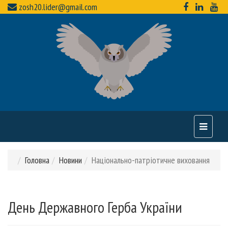
zosh20.lider@gmail.com
Toggle
navigati
Головна
Новини
Національно-патріотичне виховання
День Державного Герба України