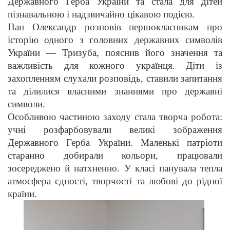
Державного Герба України та стала для дітей
пізнавальною і надзвичайно цікавою подією.
Пан Олександр розповів першокласникам про
історію одного з головних державних символів
України — Тризуба, пояснив його значення та
важливість для кожного українця. Діти із
захопленням слухали розповідь, ставили запитання
та ділилися власними знаннями про державні
символи.
Особливою частиною заходу стала творча робота:
учні розфарбовували великі зображення
Державного Герба України. Маленькі патріоти
старанно добирали кольори, працювали
зосереджено й натхненно. У класі панувала тепла
атмосфера єдності, творчості та любові до рідної
країни.