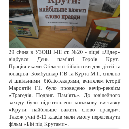
29 січня в УЗОШ І-ІІІ ст. №20 - ліцеї «Лідер»
відбувся День пам’яті Героїв Крут.
Працівниками Обласної бібліотеки для дітей та
юнацтва Бомбушкар Г.В та Курта М.І., спільно
зі шкільними бібліотекарями, вчителем історії
Маровтій Г.І. було проведено вечір-реквієм
«Трагедія. Подвиг. Пам’ять». До ювілейного
заходу було підготовлено книжкову виставку
«Крути: найбільше важить слово правди».
Також учні 8-11 класів мали змогу переглянути
фільм «Бій під Крутами».