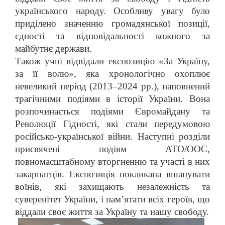
українського народу. Особливу увагу було
приділено значенню громадянської позиції,
єдності та відповідальності кожного за
майбутнє держави.
Також учні відвідали експозицію «За Україну,
за її волю», яка хронологічно охоплює
невеликий період (2013–2024 рр.), наповнений
трагічними подіями в історії України. Вона
розпочинається подіями Євромайдану та
Революції Гідності, які стали передумовою
російсько-української війни. Наступні розділи
присвячені подіям АТО/ООС,
повномасштабному вторгненню та участі в них
закарпатців. Експозиція покликана вшанувати
воїнів, які захищають незалежність та
суверенітет України, і пам’ятати всіх героїв, що
віддали своє життя за Україну та нашу свободу.