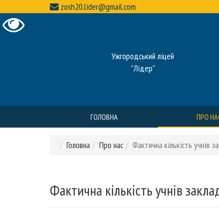
zosh20.lider@gmail.com
Ужгородський ліцей
"Лідер"
ГОЛОВНА
ПРО НА
Головна
Про нас
Фактична кількість учнів з
Фактична кількість учнів закла