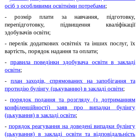
осіб з особливими освітніми потребами
;
- розмір плати за навчання, підготовку,
перепідготовку, підвищення кваліфікації
здобувачів освіти;
- перелік додаткових освітніх та інших послуг, їх
вартість, порядок надання та оплати;
-
правила поведінки здобувача освіти в закладі
освіти
;
-
план заходів, спрямованих на запобігання та
протидію булінгу (цькуванню) в закладі освіти
;
-
порядок подання та розгляду (з дотриманням
конфіденційності) заяв про випадки булінгу
(цькування) в закладі освіти
;
-
порядок реагування на доведені випадки булінгу
(цькування) в закладі освіти та відповідальність