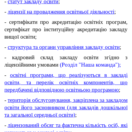
-
статут закладу освіти
;
-
ліцензії на провадження освітньої діяльності
;
- сертифікати про акредитацію освітніх програм,
сертифікат про інституційну акредитацію закладу
вищої освіти;
-
структура та органи управління закладу освіти
;
-
кадровий склад закладу освіти згідно з
ліцензійними умовами
(Розділ "Наша команда");
-
освітні програми, що реалізуються в закладі
освіти, та перелік освітніх компонентів, що
передбачені відповідною освітньою програмою
;
-
територія обслуговування, закріплена за закладом
освіти його засновником (для закладів дошкільної
та загальної середньої освіти)
;
-
ліцензований обсяг та фактична кількість осіб, які