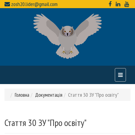
zosh20.lider@gmail.com
Toggle
navigati
Головна
Документація
Стаття 30 ЗУ "Про освіту"
Стаття 30 ЗУ "Про освіту"