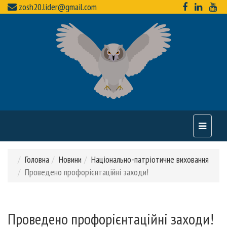
zosh20.lider@gmail.com
Toggle
navigati
Головна
Новини
Національно-патріотичне виховання
Проведено профорієнтаційні заходи!
Проведено профорієнтаційні заходи!